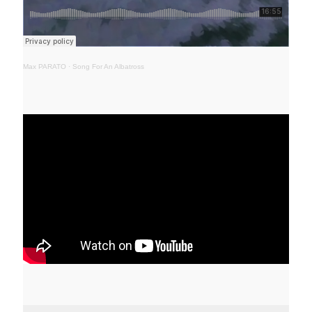
Max PARATO
·
Song For An Albatross