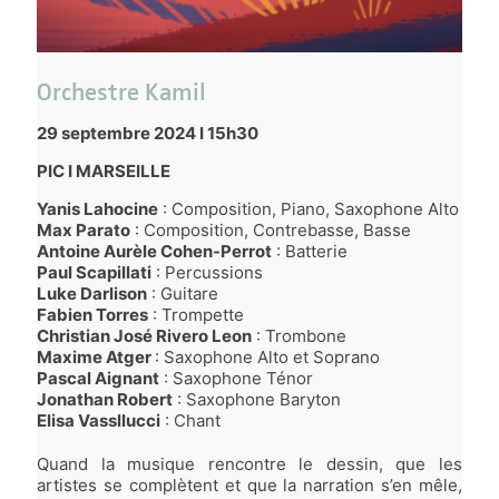
Orchestre Kamil
29 septembre 2024 I 15h30
PIC I MARSEILLE
Yanis Lahocine
: Composition, Piano, Saxophone Alto
Max Parato
: Composition, Contrebasse, Basse
Antoine Aurèle Cohen-Perrot
: Batterie
Paul Scapillati
: Percussions
Luke Darlison
: Guitare
Fabien Torres
: Trompette
Christian José Rivero Leon
: Trombone
Maxime Atger
: Saxophone Alto et Soprano
Pascal Aignant
: Saxophone Ténor
Jonathan Robert
: Saxophone Baryton
Elisa Vassllucci
: Chant
Quand la musique rencontre le dessin, que les
artistes se complètent et que la narration s’en mêle,