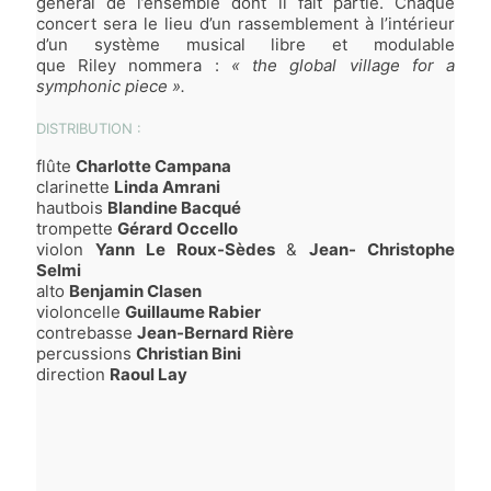
général de l’ensemble dont il fait partie. Chaque
concert sera le lieu d’un rassemblement à l’intérieur
d’un système musical libre et modulable
que
Riley
nommera :
« the global village for a
symphonic piece ».
DISTRIBUTION :
flûte
Charlotte Campana
clarinette
Linda Amrani
hautbois
Blandine Bacqué
trompette
Gérard Occello
violon
Yann Le Roux-Sèdes
&
Jean- Christophe
Selmi
alto
Benjamin Clasen
violoncelle
Guillaume Rabier
contrebasse
Jean-Bernard Rière
percussions
Christian Bini
direction
Raoul Lay