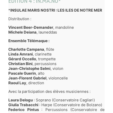
EDITION 4 : IN.MA.NO*
*
INSULAE MARIS NOSTRI : LES ILES DE NOTRE MER
Distribution :
Vincent Beer-Demander
, mandoline
Michele Deiana
, launeddas
Ensemble Télémaque :
Charlotte Campana
, flûte
Linda Amrani
, clarinette
Gérard Occello
, trompette
Christian Bini
, percussions
Jean-Christophe Selmi
, violon
Pascale Guerin
, alto
Jean-Florent Gabriel
, violoncelle
Raoul Lay
, direction
Avec la participation des élèves musiciennes :
Laura Delogu
: Soprano (Conservatoire Cagliari)
Giulia Trabacchi
: Harpe (Conservatoire de Bolzano)
Federico Pintus
: Percussions (Conservatoire de