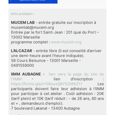
Infos pratiques :
MUCEM LAB
- entrée gratuite sur inscription à
mucemlab@mucem.org
Entrée par le fort Saint-Jean : 201 quai du Port –
13002 Marseille
programme complet :
www.mucem.org
L’ALCAZAR
- entrée libre (il est conseillé d’arriver
une demi-heure avant l’heure indiquée).
58 Cours Belsunce - 13001 Marseille -
0491559000
IIMM AUBAGNE
-
lien vers la page du site de
l'IIMM
- lien d'inscription :
https://forms.gle/rrG8ouxQ6YSGWbZ17
Les
participants doivent faire leur adhésion à l'IIMM
pour participer à cet atelier . Coût adhésion : 20€
(tarif plein) et 10€ (tarif réduit : - de 26 ans, 60 ans
et + , demandeurs d'emploi).
7 boulevard Lakanal - 13400 Aubagne