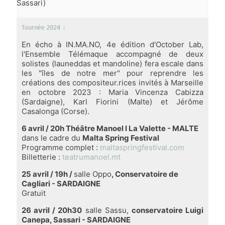
Sassari)
Tournée 2024 :
En écho à IN.MA.NO, 4e édition d'October Lab,
l'Ensemble Télémaque accompagné de deux
solistes (launeddas et mandoline) fera escale dans
les "îles de notre mer" pour reprendre les
créations des compositeur.rices invités à Marseille
en octobre 2023 : Maria Vincenza Cabizza
(Sardaigne), Karl Fiorini (Malte) et Jérôme
Casalonga (Corse).
6 avril / 20h Théâtre Manoel I La Valette - MALTE
dans le cadre du
Malta Spring Festival
Programme complet :
maltaspringfestival.com
Billetterie :
teatrumanoel.mt
25 avril / 19h /
salle Oppo
, Conservatoire de
Cagliari - SARDAIGNE
Gratuit
26 avril / 20h30
salle Sassu,
conservatoire Luigi
Canepa, Sassari - SARDAIGNE