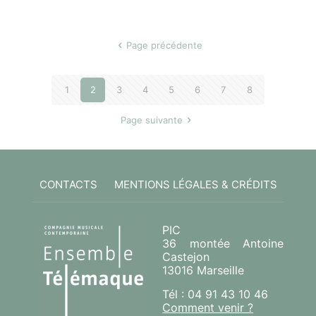
Page précédente
1
2
3
4
5
6
7
8
Page suivante
CONTACTS
MENTIONS LÉGALES & CRÉDITS
PIC
36 montée Antoine
Castejon
13016 Marseille
Tél : 04 91 43 10 46
Comment venir ?