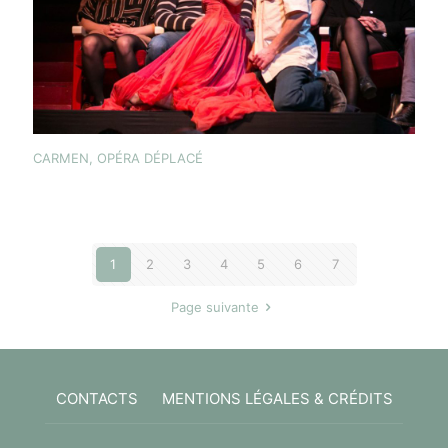
CARMEN, OPÉRA DÉPLACÉ
1
2
3
4
5
6
7
Page suivante
CONTACTS
MENTIONS LÉGALES & CRÉDITS